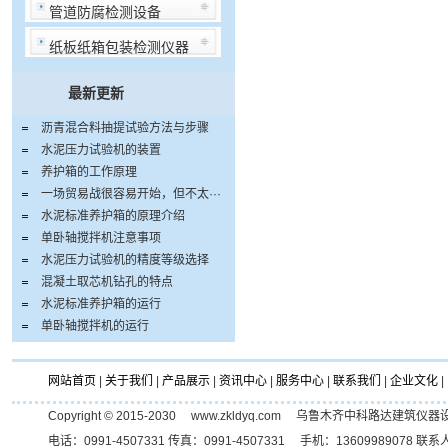
管道防腐检测设备
纸板纸箱包装检测仪器
最新更新
沥青混合料抽提试验方法与步骤
水泥压力试验机的装置
养护箱的工作原理
一场贸易战很容易开始，但不太···
水泥标准养护箱的原理介绍
单卧轴搅拌机注意事项
水泥压力试验机的精度等级选择
混凝土取芯机钻孔的特点
水泥标准养护箱的运行
单卧轴搅拌机的运行
网站首页
|
关于我们
|
产品展示
|
资讯中心
|
服务中心
|
联系我们
|
企业文化
|
Copyright © 2015-2030 www.zkldyq.com 乌鲁木齐中科路达
电话：0991-4507331 传真：0991-4507331 手机：1360998