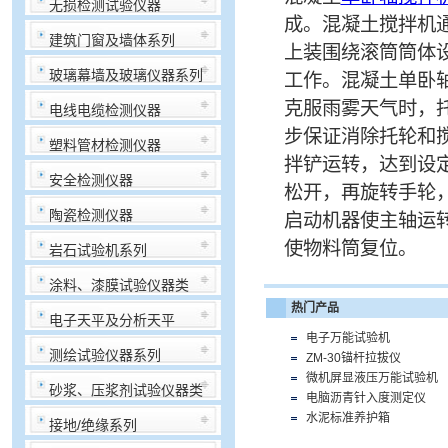
无损检测试验仪器
成。混凝土搅拌机
建筑门窗及墙体系列
上装围绕滚筒筒体
玻璃幕墙及玻璃仪器系列
工作。混凝土单卧
克服雨雾天气时，
电线电缆检测仪器
步保证消除托轮和
塑料管材检测仪器
拌铲运转，达到设
安全检测仪器
松开，再旋转手轮
陶瓷检测仪器
启动机器使主轴运
使物料筒复位。
岩石试验机系列
涂料、漆膜试验仪器类
热门产品
电子天平及分析天平
电子万能试验机
测绘试验仪器系列
ZM-30锚杆拉拔仪
微机屏显液压万能试验机
砂浆、压浆剂试验仪器类
电脑沥青针入度测定仪
水泥标准养护箱
接地/绝缘系列